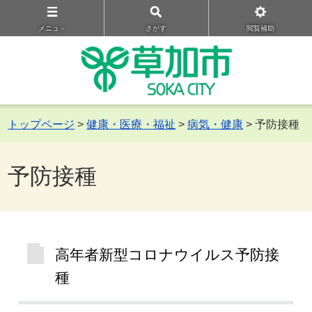
メニュ－
さがす
閲覧補助
トップページ
>
健康・医療・福祉
>
病気・健康
> 予防接種
予防接種
高年者新型コロナウイルス予防接
種