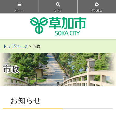
メニュ－
さがす
閲覧補助
トップページ
> 市政
市政
お知らせ