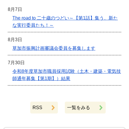
8月7日
The road to 二十歳のつどい～【第1話】集う、新た
な実行委員たち！～
8月3日
草加市振興計画審議会委員を募集します
7月30日
令和8年度草加市職員採用試験（土木・建築・電気技
師通年募集【第1期】）結果
RSS
一覧をみる