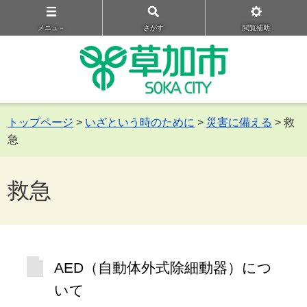
メニュ－
さがす
閲覧補助
トップページ
>
いざという時のために
>
災害に備える
> 救
急
救急
AED（自動体外式除細動器）につ
いて