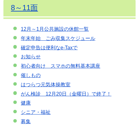
8～11面
12月～1月公共施設の休館一覧
年末年始 ごみ収集スケジュール
確定申告は便利なe-Taxで
お知らせ
初心者向け スマホの無料基本講座
催しもの
はつらつ元気体操教室
がん検診 12月20日（金曜日）で終了！
健康
シニア・福祉
募集