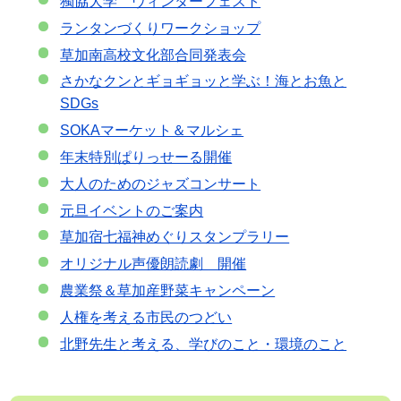
獨協大学 ヴィンターフェスト
ランタンづくりワークショップ
草加南高校文化部合同発表会
さかなクンとギョギョッと学ぶ！海とお魚と
SDGs
SOKAマーケット＆マルシェ
年末特別ぱりっせーる開催
大人のためのジャズコンサート
元旦イベントのご案内
草加宿七福神めぐりスタンプラリー
オリジナル声優朗読劇 開催
農業祭＆草加産野菜キャンペーン
人権を考える市民のつどい
北野先生と考える、学びのこと・環境のこと