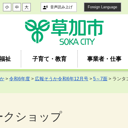
音声読み上げ
Foreign Language
福祉
子育て・教育
事業者・仕事
か
>
令和6年度
>
広報そうか令和6年12月号
>
5～7面
> ラン
ークショップ