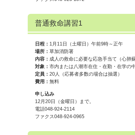
普通救命講習1
日程：
1月11日（土曜日）午前9時～正午
場所：
草加消防署
内容：
成人の救命に必要な応急手当て（心肺蘇
対象：
市内または八潮市在住・在勤・在学の
定員：
20人（応募者多数の場合は抽選）
費用：
無料
申し込み
12月20日（金曜日）まで。
電話048-924-2114
ファクス048-924-0965