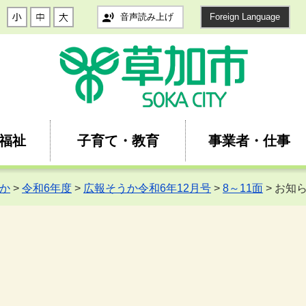
音声読み上げ
Foreign Language
福祉
子育て・教育
事業者・仕事
か
>
令和6年度
>
広報そうか令和6年12月号
>
8～11面
> お知