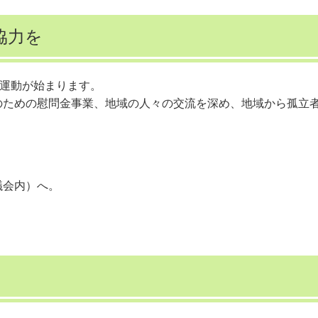
協力を
金運動が始まります。
のための慰問金事業、地域の人々の交流を深め、地域から孤立
議会内）へ。