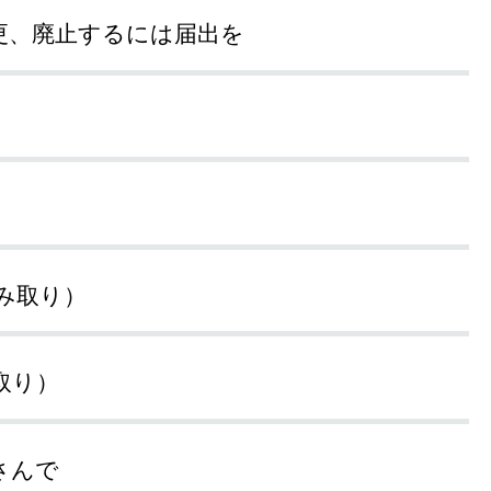
更、廃止するには届出を
み取り）
取り）
さんで