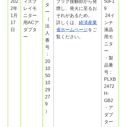
202
ィスプ
プラグ接触部から発
50F1
タ
2年
レイモ
煙し、発火に至るお
9
ー
1月
ニター
それがあるため。
24イ
（
17
用ACア
詳しくは、
経済産業
ンチ
法
日
ダプタ
省ホームページ
をご
液晶
人
ー
覧ください。
用モ
番
ニタ
号
ー
：
・製
20
品番
10
号：
50
PLXB
10
2472
29
H-
27
GB2
9
・ア
）
ダプ
ター