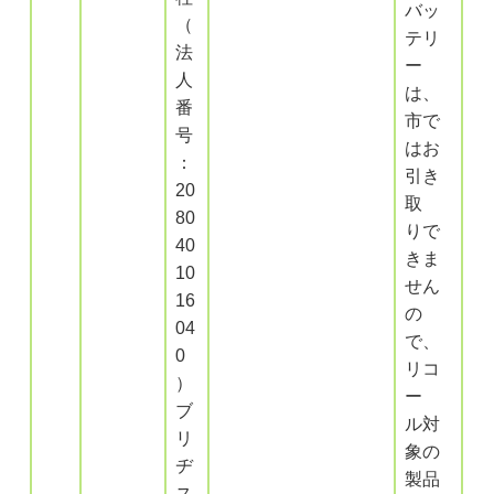
バッ
（
テリ
法
ー
人
は、
番
市で
号
はお
：
引き
20
取
80
りで
40
きま
10
せん
16
の
04
で、
0
リコ
）
ー
ブ
ル対
リ
象の
ヂ
製品
ス