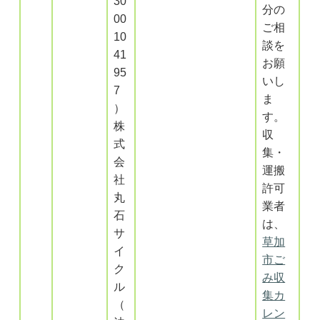
30
分の
00
ご相
10
談を
41
お願
95
いし
7
ま
）
す。
株
収
式
集・
会
運搬
社
許可
丸
業者
石
は、
サ
草加
イ
市ご
ク
み収
ル
集カ
（
レン