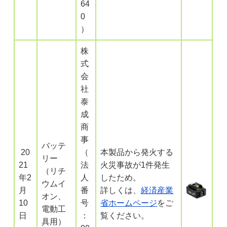
64
0
）
株
式
会
社
泰
成
商
事
バッテ
20
（
本製品から発火する
リー
21
法
火災事故が1件発生
（リチ
年2
人
したため。
ウムイ
月
番
詳しくは、
経済産業
オン、
10
号
省ホームページ
をご
電動工
日
：
覧ください。
具用）