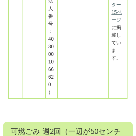
法
ダー
人
15ペ
番
ージ
号
に掲
：
載し
40
てい
30
ま
00
す。
10
66
62
0
）
可燃ごみ 週2回（一辺が50センチ