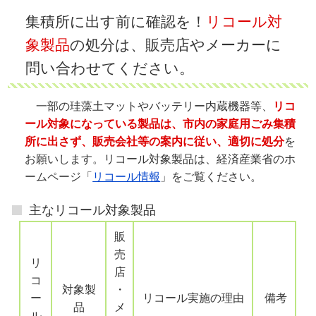
集積所に出す前に確認を！
リコール対
象製品
の処分は、販売店やメーカーに
問い合わせてください。
一部の珪藻土マットやバッテリー内蔵機器等、
リコ
ール対象になっている製品は、市内の家庭用ごみ集積
所に出さず、販売会社等の案内に従い、適切に処分
を
お願いします。リコール対象製品は、経済産業省のホ
ームページ「
リコール情報
」をご覧ください。
主なリコール対象製品
販
売
リ
店
コ
対象製
・
ー
リコール実施の理由
備考
品
メ
ル