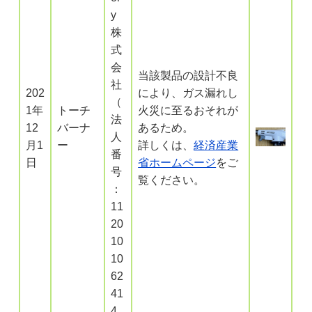
y
株
式
会
当該製品の設計不良
社
202
により、ガス漏れし
（
1年
トーチ
火災に至るおそれが
法
12
バーナ
あるため。
人
月1
ー
詳しくは、
経済産業
番
日
省ホームページ
をご
号
覧ください。
：
11
20
10
10
62
41
4