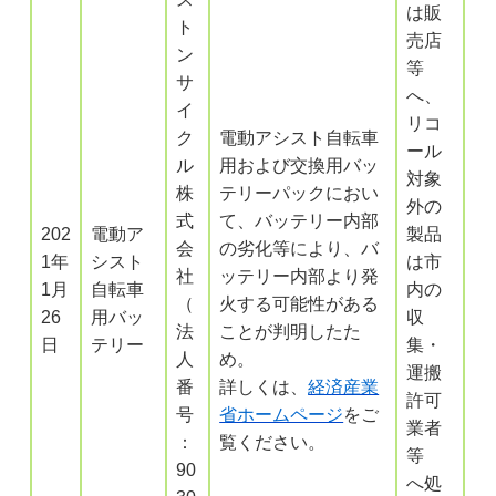
は販
ト
売店
ン
等
サ
へ、
イ
リコ
ク
電動アシスト自転車
ール
ル
用および交換用バッ
対象
株
テリーパックにおい
外の
式
て、バッテリー内部
202
電動ア
製品
会
の劣化等により、バ
1年
シスト
は市
社
ッテリー内部より発
1月
自転車
内の
（
火する可能性がある
26
用バッ
収
法
ことが判明したた
日
テリー
集・
人
め。
運搬
番
詳しくは、
経済産業
許可
号
省ホームページ
をご
業者
：
覧ください。
等
90
へ処