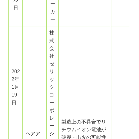
ー
日
カ
ー
株
式
会
社
ゼ
202
リ
2年
ッ
1月
ク
19
コ
日
ー
ポ
レ
製造上の不具合でリ
ー
チウムイオン電池が
ヘアア
シ
破裂・出火の可能性