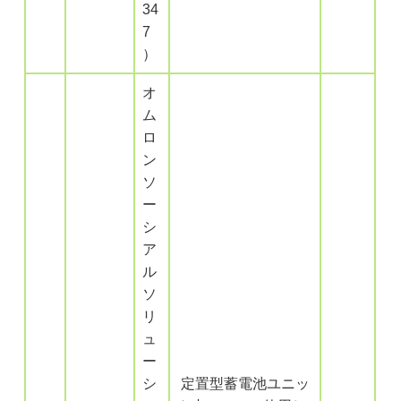
34
7
）
オ
ム
ロ
ン
ソ
ー
シ
ア
ル
ソ
リ
ュ
ー
シ
定置型蓄電池ユニッ