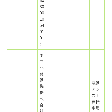
80
30
00
10
54
01
0
）
ヤ
マ
ハ
発
動
電動
機
アシ
株
スト
式
自転
会
車用
社