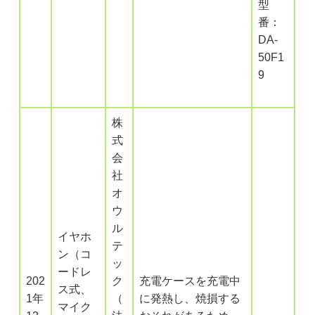
型
番：
DA-
50F1
9
株
式
会
社
オ
ウ
ル
イヤホ
テ
ン（コ
ッ
ードレ
202
ク
充電ケースを充電中
ス式、
1年
（
に発熱し、焼損する
マイク