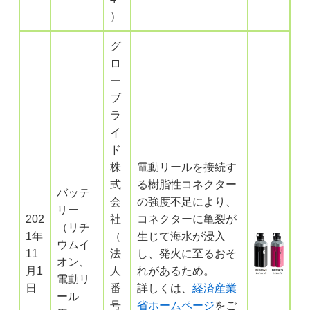
）
グ
ロ
ー
ブ
ラ
イ
ド
株
電動リールを接続す
式
る樹脂性コネクター
バッテ
会
の強度不足により、
リー
202
社
コネクターに亀裂が
（リチ
1年
（
生じて海水が浸入
ウムイ
11
法
し、発火に至るおそ
オン、
月1
人
れがあるため。
電動リ
日
番
詳しくは、
経済産業
ール
号
省ホームページ
をご