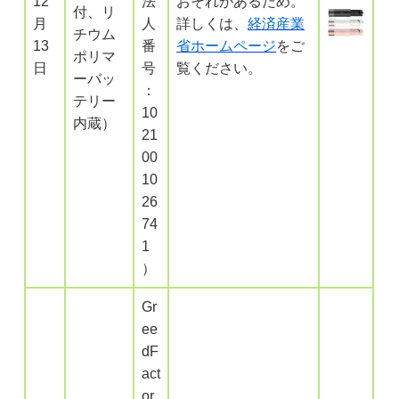
12
法
おそれがあるため。
付、リ
月
人
詳しくは、
経済産業
チウム
13
番
省ホームページ
をご
ポリマ
日
号
覧ください。
ーバッ
：
テリー
10
内蔵）
21
00
10
26
74
1
）
Gr
ee
dF
act
or