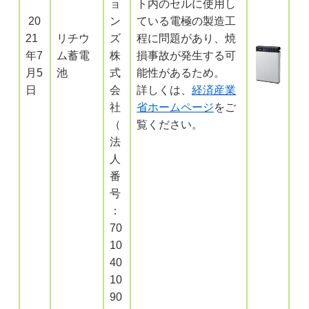
ョ
ト内のセルに使用し
20
ン
ている電極の製造工
21
リチウ
ズ
程に問題があり、焼
年7
ム蓄電
株
損事故が発生する可
月5
池
式
能性があるため。
日
会
詳しくは、
経済産業
社
省ホームページ
をご
（
覧ください。
法
人
番
号
：
70
10
40
10
90