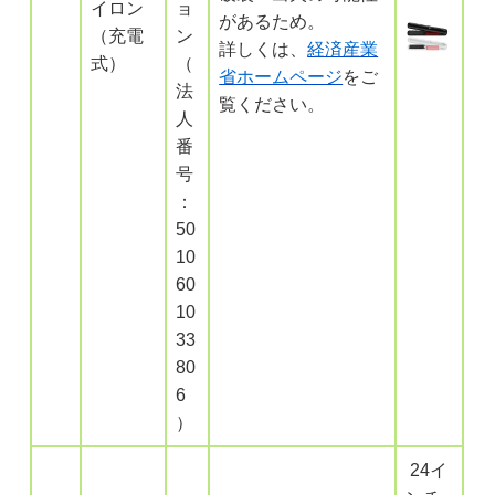
イロン
ョ
があるため。
（充電
ン
詳しくは、
経済産業
式）
（
省ホームページ
をご
法
覧ください。
人
番
号
：
50
10
60
10
33
80
6
）
24イ