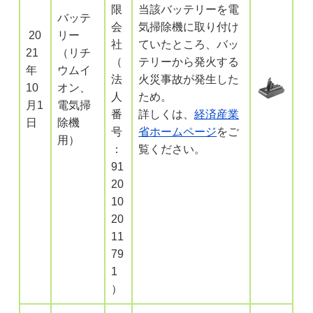
限
当該バッテリーを電
バッテ
会
気掃除機に取り付け
20
リー
社
ていたところ、バッ
21
（リチ
（
テリーから発火する
年
ウムイ
法
火災事故が発生した
10
オン、
人
ため。
月1
電気掃
番
詳しくは、
経済産業
日
除機
号
省ホームページ
をご
用）
：
覧ください。
91
20
10
20
11
79
1
）