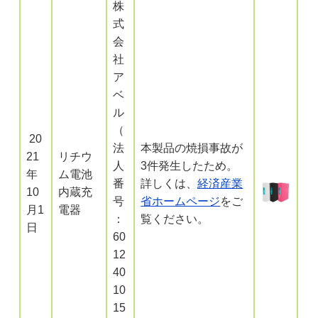
株
式
会
社
ア
ベ
ル
（
20
法
本製品の焼損事故が
21
リチウ
人
3件発生したため。
年
ム電池
番
詳しくは、
経済産業
10
内蔵充
号
省ホームページ
をご
月1
電器
：
覧ください。
日
60
12
40
10
15