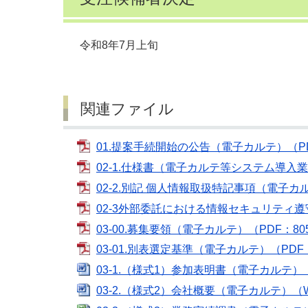
令和8年7月上旬
関連ファイル
01.提案手続開始の公告（電子カルテ）（PD
02-1.仕様書（電子カルテ等システム導入業
02-2.別記 個人情報取扱特記事項（電子カル
02-3外部委託における情報セキュリティ遵
03-00.募集要領（電子カルテ）（PDF：80
03-01.別表選定基準（電子カルテ）（PDF：
03-1.（様式1）参加表明書（電子カルテ）（
03-2.（様式2）会社概要（電子カルテ）（W