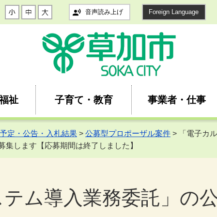
音声読み上げ
Foreign Language
福祉
子育て・教育
事業者・仕事
予定・公告・入札結果
>
公募型プロポーザル案件
> 「電子カ
募集します【応募期間は終了しました】
ステム導入業務委託」の