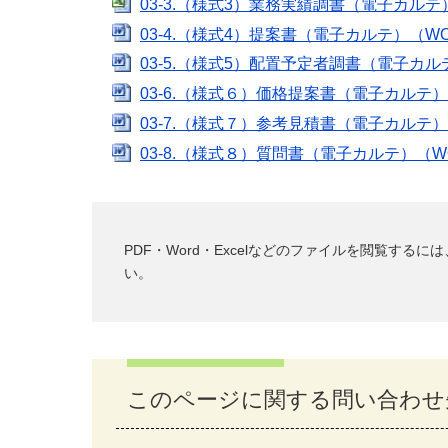
03-3.（様式3）業務実績調書（電子カルテ）
03-4.（様式4）提案書（電子カルテ）（WO
03-5.（様式5）配置予定者調書（電子カル
03-6.（様式６）価格提案書（電子カルテ）
03-7.（様式７）参考見積書（電子カルテ）
03-8.（様式８）質問書（電子カルテ）（WO
PDF・Word・Excelなどのファイルを閲覧す
い。
このページに関する問い合わせ