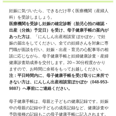
妊娠に気づいたら、できるだけ早く医療機関（産婦人
科）を受診しましょう。
医療機関を受診し妊娠の確定診断（胎児心拍の確認・
出産（分娩）予定日）を受け、母子健康手帳の案内が
あった方は
、「にんしん出産相談室 ぽかぽか」で妊
娠の届出をしてください。全ての妊婦さんを対象に専
門職が面談を行い、妊娠・出産・育児の心配事等の相
談に応じながら、母子健康手帳と妊婦健康診査・産婦
健康診査助成券を交付します。20～30分程度かかり
ますので、お時間に余裕をもってお越しください。
注：平日時間内に、母子健康手帳を受け取りに来所で
きない方は、にんしん出産相談室ぽかぽか（048-953-
9887）へ事前にご連絡ください。
母子健康手帳は、母親と子どもの健康記録です。妊娠
中の母親の記録や子どもの成長記録など、健康診査や
予防接種の記録もこの母子健康手帳に記入されます。