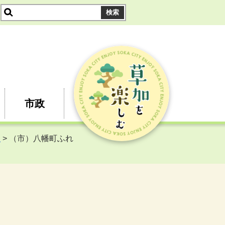
市政
内
> （市）八幡町ふれ