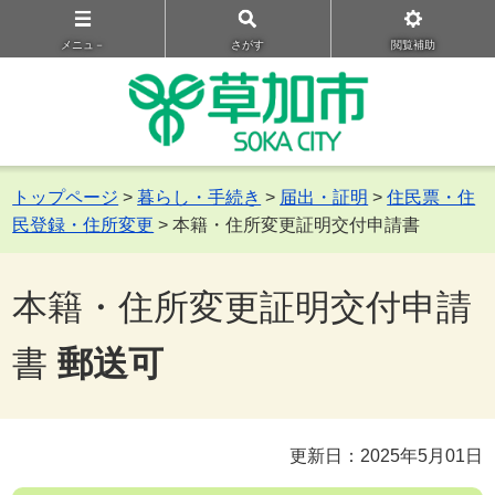
メニュ－
さがす
閲覧補助
トップページ
>
暮らし・手続き
>
届出・証明
>
住民票・住
民登録・住所変更
> 本籍・住所変更証明交付申請書
本籍・住所変更証明交付申請
書
郵送可
更新日：2025年5月01日