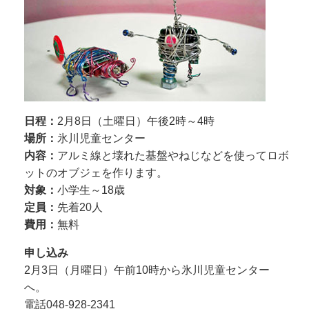
日程：
2月8日（土曜日）午後2時～4時
場所：
氷川児童センター
内容：
アルミ線と壊れた基盤やねじなどを使ってロボ
ットのオブジェを作ります。
対象：
小学生～18歳
定員：
先着20人
費用：
無料
申し込み
2月3日（月曜日）午前10時から氷川児童センター
へ。
電話048-928-2341