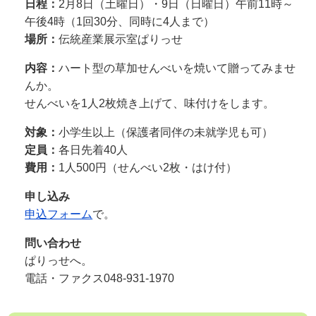
日程：
2月8日（土曜日）・9日（日曜日）午前11時～
午後4時（1回30分、同時に4人まで）
場所：
伝統産業展示室ぱりっせ
内容：
ハート型の草加せんべいを焼いて贈ってみませ
んか。
せんべいを1人2枚焼き上げて、味付けをします。
対象：
小学生以上（保護者同伴の未就学児も可）
定員：
各日先着40人
費用：
1人500円（せんべい2枚・はけ付）
申し込み
申込フォーム
で。
問い合わせ
ぱりっせへ。
電話・ファクス048-931-1970