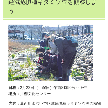
絶滅危惧種キタミソウを観察しよ
う
日程：
2月22日（土曜日）午前8時50分～正午
場所：
川柳文化センター
内容：
葛西用水沿いで絶滅危惧種キタミソウ等の植物