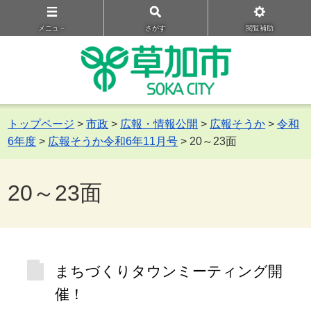
メニュ－
さがす
閲覧補助
トップページ
>
市政
>
広報・情報公開
>
広報そうか
>
令和
6年度
>
広報そうか令和6年11月号
> 20～23面
20～23面
まちづくりタウンミーティング開
催！