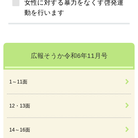
女性に対する暴力をなくす啓発運
動を行います
広報そうか令和6年11月号
1～11面
12・13面
14～16面