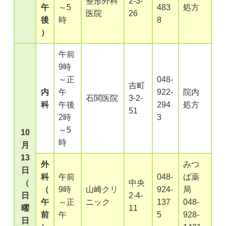
整形外科
2-3-
午
～5
483
処方
医院
26
後
時
8
）
午前
9時
～正
048-
吉町
内
午
922-
院内
石関医院
3-2-
科
午後
294
処方
51
2時
3
～5
10
時
月
13
外
みつ
日
科
午前
048-
ば薬
（
中央
（
9時
山崎クリ
924-
局
日
2-4-
午
～正
ニック
137
048-
曜
11
前
午
5
928-
日