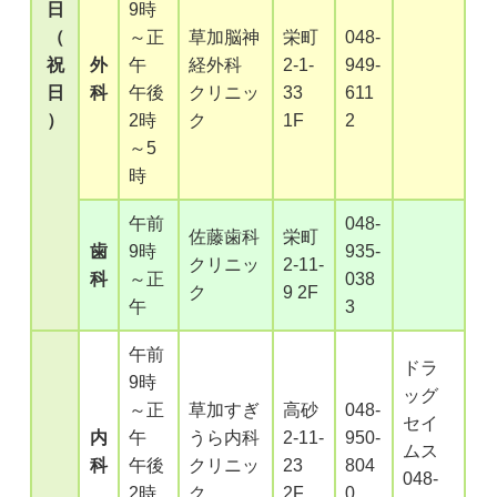
日
9時
（
～正
草加脳神
栄町
048-
祝
外
午
経外科
2-1-
949-
日
科
午後
クリニッ
33
611
）
2時
ク
1F
2
～5
時
午前
048-
佐藤歯科
栄町
歯
9時
935-
クリニッ
2-11-
科
～正
038
ク
9 2F
午
3
午前
ドラ
9時
ッグ
～正
草加すぎ
高砂
048-
セイ
内
午
うら内科
2-11-
950-
ムス
科
午後
クリニッ
23
804
048-
2時
ク
2F
0