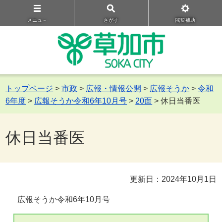
メニュ－
さがす
閲覧補助
トップページ
>
市政
>
広報・情報公開
>
広報そうか
>
令和
6年度
>
広報そうか令和6年10月号
>
20面
> 休日当番医
休日当番医
更新日：2024年10月1日
広報そうか令和6年10月号