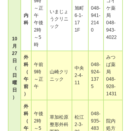
9時
コイ
～正
旭町
048-
ケ薬
いまじょ
内
午
6-1-
941-
局
うクリニ
科
午後
17
214
048-
ック
2時
1F
0
943-
～5
4022
10
時
月
27
外
みつ
日
科
午前
048-
ば薬
（
中央
（
9時
山崎クリ
924-
局
日
2-4-
午
～正
ニック
137
048-
曜
11
前
午
5
928-
日
）
1431
）
外
科
午後
048-
草加松原
松江
（
2時
935-
院内
整形外科
2-3-
午
～5
483
処方