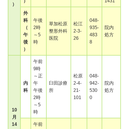
）
1431
）
外
科
午後
048-
草加松原
松江
（
2時
935-
院内
整形外科
2-3-
午
～5
483
処方
医院
26
後
時
8
）
午前
9時
～正
松原
048-
内
午
臼田診療
2-4-
942-
院内
科
午後
所
21-
530
処方
2時
101
0
～5
10
時
月
14
午前