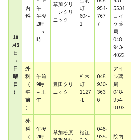
～正
金明
048-
931-
草加グリ
内
午
町
954-
5534
ーンクリ
科
午後
604-
767
コイ
ニック
2時
1
7
ケ薬
～5
局
10
時
048-
月6
943-
日
4022
（
日
外
アイ
曜
科
午前
柿木
048-
ン薬
日
（
9時
豊田クリ
町
930-
局
）
午
～正
ニック
1127
363
048-
前
午
-1
6
954-
）
9193
外
科
午後
048-
草加松原
松江
（
2時
935-
院内