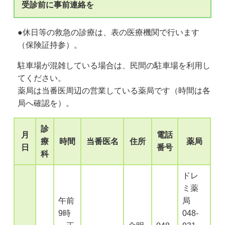
受診前に事前連絡を
●休日等の救急の診療は、表の医療機関で行います
（保険証持参）。
駐車場が混雑している場合は、民間の駐車場を利用し
てください。
薬局は当番医周辺の営業している薬局です（時間は各
局へ確認を）。
診
月
電話
療
時間
当番医名
住所
薬局
日
番号
科
ドレ
ミ薬
午前
局
9時
048-