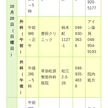
920-
～5
10
5177
時
月
20
外
アイ
日
科
午前
柿木
048-
ン薬
（
（
9時
豊田クリ
町
930-
局
日
午
～正
ニック
1127
363
048-
曜
前
午
-1
6
954-
日
）
9193
）
外
科
午後
048-
草加松原
松江
（
2時
935-
院内
整形外科
2-3-
午
～5
483
処方
医院
26
後
時
8
）
午前