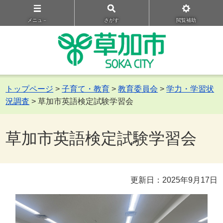
メニュ－
さがす
閲覧補助
トップページ
>
子育て・教育
>
教育委員会
>
学力・学習状
況調査
> 草加市英語検定試験学習会
草加市英語検定試験学習会
更新日：2025年9月17日