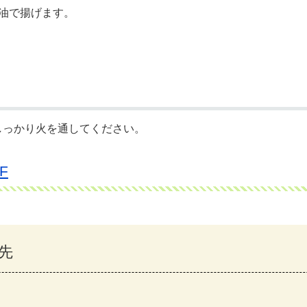
油で揚げます。
しっかり火を通してください。
F
先