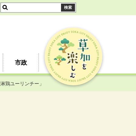
市政
油淋鶏ユーリンチー」