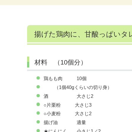
揚げた鶏肉に、甘酸っぱいタ
材料 （10個分）
鶏もも肉 10個
（1個40gくらいの切り身）
酒 大さじ2
○片栗粉 大さじ3
○小麦粉 大さじ2
揚げ油 適量
★にんにく 小さじ1／2