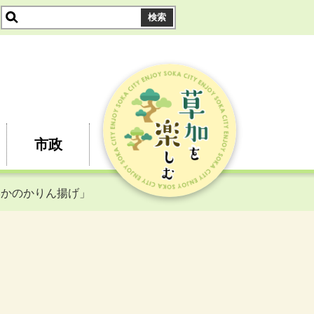
市政
いかのかりん揚げ」