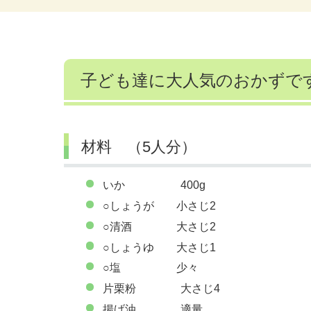
子ども達に大人気のおかずで
材料 （5人分）
いか 400g
○しょうが 小さじ2
○清酒 大さじ2
○しょうゆ 大さじ1
○塩 少々
片栗粉 大さじ4
揚げ油 適量