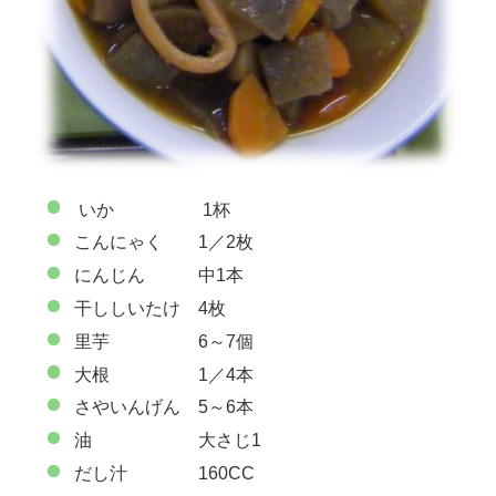
いか 1杯
こんにゃく 1／2枚
にんじん 中1本
干ししいたけ 4枚
里芋 6～7個
大根 1／4本
さやいんげん 5～6本
油 大さじ1
だし汁 160CC