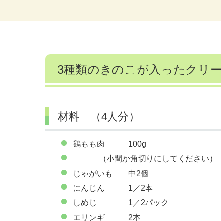
3種類のきのこが入ったクリ
材料 （4人分）
鶏もも肉 100g
（小間か角切りにしてください）
じゃがいも 中2個
にんじん 1／2本
しめじ 1／2パック
エリンギ 2本