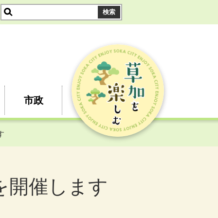
市政
す
を開催します