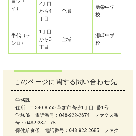
ョウエ
2丁目
新栄中学
イ）
から4
全域
校
丁目
1丁目
手代（テ
瀬崎中学
から3
全域
シロ）
校
丁目
このページに関する問い合わせ先
学務課
住所：〒340-8550 草加市高砂1丁目1番1号
学務係 電話番号：048-922-2674 ファクス番
号：048-928-1178
保健給食係 電話番号：048-922-2685 ファク