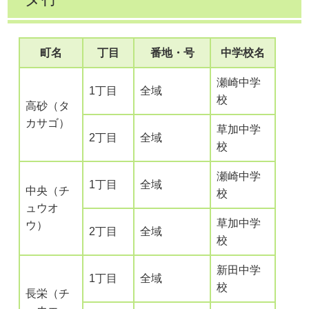
町名
丁目
番地・号
中学校名
瀬崎中学
1丁目
全域
校
高砂（タ
カサゴ）
草加中学
2丁目
全域
校
瀬崎中学
1丁目
全域
中央（チ
校
ュウオ
草加中学
ウ）
2丁目
全域
校
新田中学
1丁目
全域
校
長栄（チ