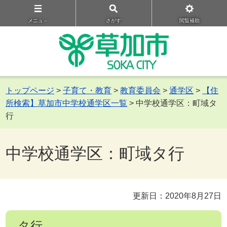
メニュ－
さがす
閲覧補助
トップページ
>
子育て・教育
>
教育委員会
>
通学区
>
【住
所検索】草加市中学校通学区一覧
> 中学校通学区：町域タ
行
中学校通学区：町域タ行
更新日：2020年8月27日
タ行