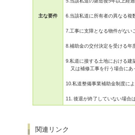
5.当該私道の築造後5年以上経
主な要件
6.当該私道に所有者の異なる
7.工事に支障となる物件がない
8.補助金の交付決定を受ける年
9.私道に接する土地における
又は補修工事を行う場合にあっ
10.私道整備事業補助金制度に
11. 後退が終了していない場
関連リンク