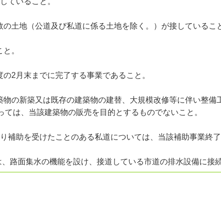
過していること。
複数の土地（公道及び私道に係る土地を除く。）が接しているこ
こと。
度の2月末までに完了する事業であること。
建築物の新築又は既存の建築物の建替、大規模改修等に伴い整備
ては、当該建築物の販売を目的とするものでないこと。
より補助を受けたことのある私道については、当該補助事業終了
合は、路面集水の機能を設け、接道している市道の排水設備に接