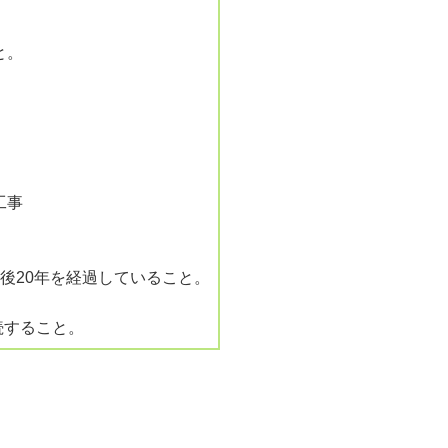
と。
工事
後20年を経過していること。
続すること。