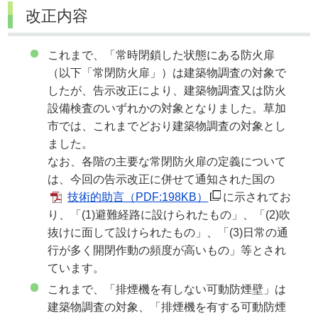
改正内容
これまで、「常時閉鎖した状態にある防火扉
（以下「常閉防火扉」）は建築物調査の対象で
したが、告示改正により、建築物調査又は防火
設備検査のいずれかの対象となりました。草加
市では、これまでどおり建築物調査の対象とし
ました。
なお、各階の主要な常閉防火扉の定義について
は、今回の告示改正に併せて通知された国の
技術的助言
（PDF:198KB）
に示されてお
り、「(1)避難経路に設けられたもの」、「(2)吹
抜けに面して設けられたもの」、「(3)日常の通
行が多く開閉作動の頻度が高いもの」等とされ
ています。
これまで、「排煙機を有しない可動防煙壁」は
建築物調査の対象、「排煙機を有する可動防煙