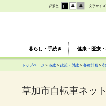
背景色
文字サイズ
暮らし・手続き
健康・医療・
トップページ
>
市政
>
政策・財政
>
各種計画
>
都
草加市自転車ネッ