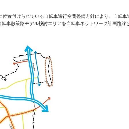
35」に位置付けられている自転車通行空間整備方針により、自転
び自転車散策路モデル検討エリアを自転車ネットワーク計画路線