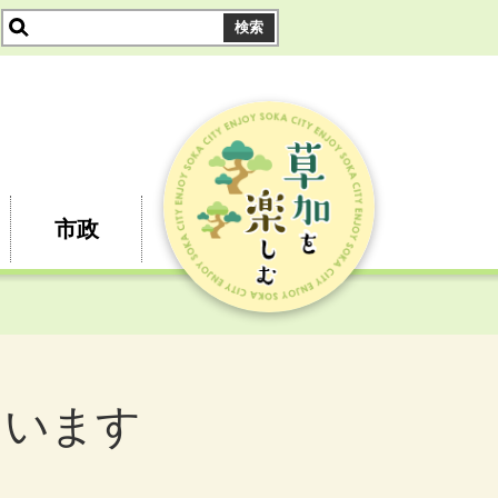
市政
ています