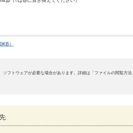
saitama.jp（○は@に置き換えてください）
0KB）
るには、ソフトウェアが必要な場合があります。詳細は「ファイルの閲覧方
先