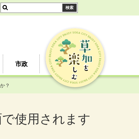
市政
すか？
面で使用されます