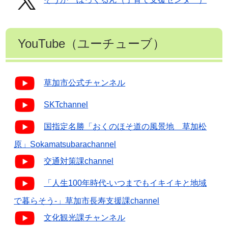
そうか ぼっくるん（子育て支援センター）
YouTube（ユーチューブ）
草加市公式チャンネル
SKTchannel
国指定名勝「おくのほそ道の風景地 草加松
原」
Sokamatsubarachannel
交通対策課channel
「人生100年時代‐いつまでもイキイキと地域
で暮らそう‐」草加市長寿支援課channel
文化観光課チャンネル