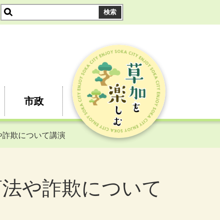
市政
や詐欺について講演
商法や詐欺について