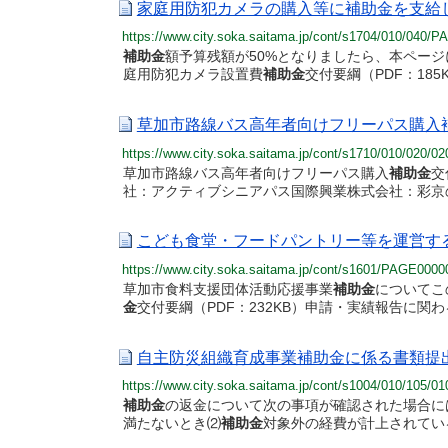
家庭用防犯カメラの購入等に補助金を支給し
https://www.city.soka.saitama.jp/cont/s1704/010/040
補助金
額予算残額が50%となりましたら、本ペー
庭用防犯カメラ設置費
補助金
交付要綱（PDF：185KB
草加市路線バス高年者向けフリーパス購入補
https://www.city.soka.saitama.jp/cont/s1710/010/020
草加市路線バス高年者向けフリーパス購入
補助金
交
社：アクティブシニアパス国際興業株式会社：彩京
こども食堂・フードパントリー等を運営する
https://www.city.soka.saitama.jp/cont/s1601/PAGE000
草加市食料支援団体活動応援事業
補助金
についてこ
金
交付要綱（PDF：232KB）申請・実績報告に関わ
自主防災組織育成事業補助金に係る書類提出
https://www.city.soka.saitama.jp/cont/s1004/010/105
補助金
の返金について次の事項が確認された場合に
満たないとき⑵
補助金
対象外の経費が計上されてい