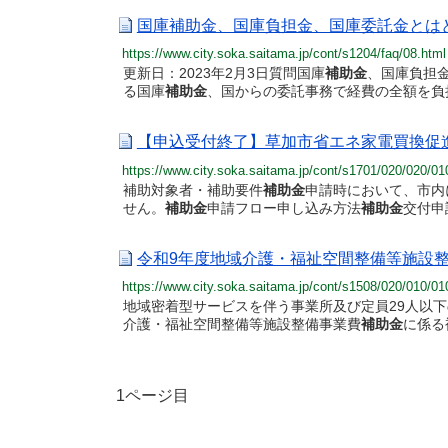
国庫補助金、国庫負担金、国庫委託金とはど
https://www.city.soka.saitama.jp/cont/s1204/faq/08.html
更新日：2023年2月3日質問国庫
補助金
、国庫負担
る国庫
補助金
、国からの委託事務で経費の全額を負担
【申込受付終了】草加市省エネ家電買換促進
https://www.city.soka.saitama.jp/cont/s1701/020/020
補助対象者・補助要件
補助金
申請時において、市内
せん。
補助金
申請フロー申し込み方法
補助金
交付申
令和9年度地域介護・福祉空間整備等施設整
https://www.city.soka.saitama.jp/cont/s1508/020/010
地域密着型サービスを伴う事業所及び定員29人以
介護・福祉空間整備等施設整備事業費
補助金
に係る
1ページ目