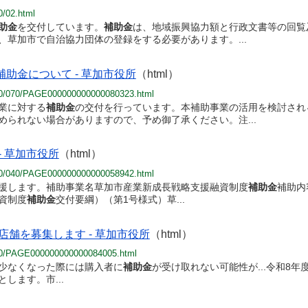
0/02.html
助金
を交付しています。
補助金
は、地域振興協力額と行政文書等の回覧及
、草加市で自治協力団体の登録をする必要があります。...
助金について - 草加市役所
（html）
/010/070/PAGE000000000000080323.html
業に対する
補助金
の交付を行っています。本補助事業の活用を検討される
められない場合がありますので、予め御了承ください。注...
 草加市役所
（html）
/010/040/PAGE000000000000058942.html
援します。補助事業名草加市産業新成長戦略支援融資制度
補助金
補助内
資制度
補助金
交付要綱）（第1号様式）草...
舗を募集します - 草加市役所
（html）
/010/PAGE000000000000084005.html
少なくなった際には購入者に
補助金
が受け取れない可能性が...令和8
します。市...