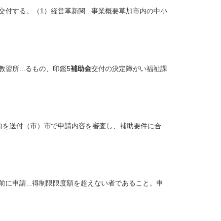
交付する。（1）経営革新関...事業概要草加市内の中小
習所...るもの、印鑑5
補助金
交付の決定障がい福祉課
知を送付（市）市で申請内容を審査し、補助要件に合
に申請...得制限限度額を超えない者であること。申