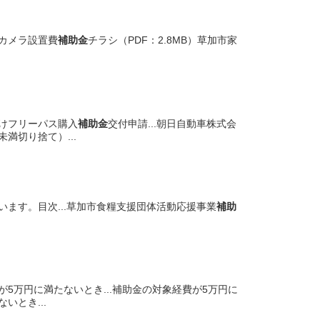
犯カメラ設置費
補助金
チラシ（PDF：2.8MB）草加市家
向けフリーパス購入
補助金
交付申請...朝日自動車株式会
未満切り捨て）...
います。目次...草加市食糧支援団体活動応援事業
補助
が5万円に満たないとき...補助金の対象経費が5万円に
とき...