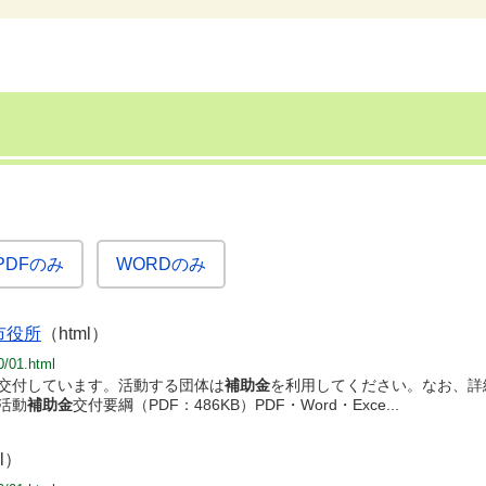
PDFのみ
WORDのみ
市役所
（html）
0/01.html
交付しています。活動する団体は
補助金
を利用してください。なお、詳細
活動
補助金
交付要綱（PDF：486KB）PDF・Word・Exce...
l）