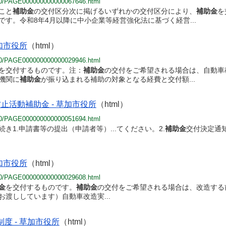
/030/PAGE000000000000067646.html
こと
補助金
の交付区分次に掲げるいずれかの交付区分により、
補助金
を
です。令和8年4月以降に中小企業等経営強化法に基づく経営...
加市役所
（html）
/020/PAGE000000000000029946.html
を交付するものです。注：
補助金
の交付をご希望される場合は、自動車教
機関に
補助金
が振り込まれる補助の対象となる経費と交付額...
活動補助金 - 草加市役所
（html）
/010/PAGE000000000000051694.html
き1.申請書等の提出（申請者等）...てください。2.
補助金
交付決定通
加市役所
（html）
/020/PAGE000000000000029608.html
金
を交付するものです。
補助金
の交付をご希望される場合は、改造する前
渡ししています）自動車改造実...
 - 草加市役所
（html）