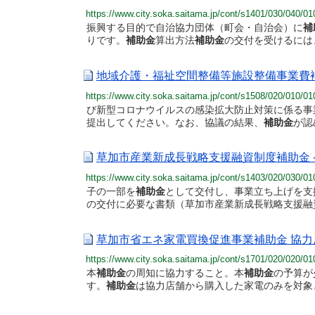
https://www.city.soka.saitama.jp/cont/s1401/030/040/01
振興する目的で自治協力団体（町会・自治会）に
補
りです。
補助金
算出方法
補助金
の交付を受けるには
地域介護・福祉空間整備等施設整備事業費補
https://www.city.soka.saitama.jp/cont/s1508/020/010
び新型コロナウイルスの感染拡大防止対策に係る事
提出してください。なお、協議の結果、
補助金
が認
草加市産業新成長戦略支援融資制度補助金 -
https://www.city.soka.saitama.jp/cont/s1403/020/030
子の一部を
補助金
として交付し、事業立ち上げを支
の交付に必要な書類（草加市産業新成長戦略支援融
草加市省エネ家電買換促進事業補助金 協力店
https://www.city.soka.saitama.jp/cont/s1701/020/020
本
補助金
の周知に協力すること。本
補助金
の予算が
す。
補助金
は協力店舗から購入した家電のみを対象と