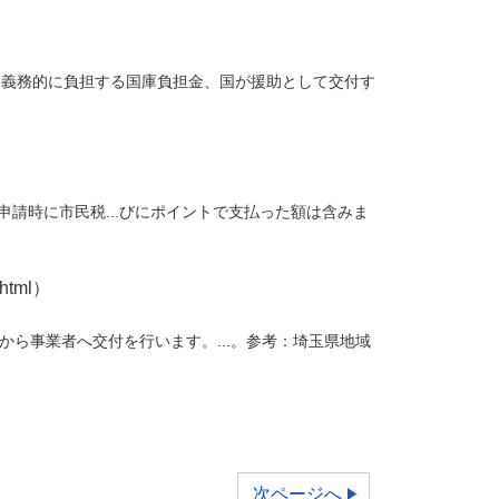
て義務的に負担する国庫負担金、国が援助として交付す
申請時に市民税...びにポイントで支払った額は含みま
html）
ら事業者へ交付を行います。...。参考：埼玉県地域
次ページへ