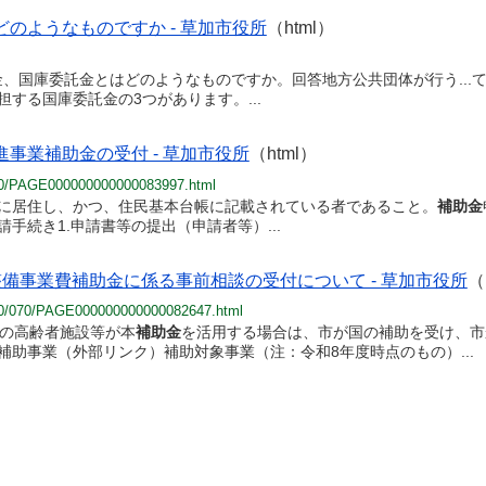
のようなものですか - 草加市役所
（html）
金、国庫委託金とはどのようなものですか。回答地方公共団体が行う...
する国庫委託金の3つがあります。...
事業補助金の受付 - 草加市役所
（html）
/010/PAGE000000000000083997.html
に居住し、かつ、住民基本台帳に記載されている者であること。
補助金
請手続き1.申請書等の提出（申請者等）...
備事業費補助金に係る事前相談の受付について - 草加市役所
（
/010/070/PAGE000000000000082647.html
下の高齢者施設等が本
補助金
を活用する場合は、市が国の補助を受け、市か
補助事業（外部リンク）補助対象事業（注：令和8年度時点のもの）...