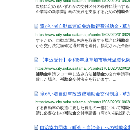
https://www.city.soka.saitama.jp/cont/s1403/020/010
次項に定めるいずれかの交付区分の条件に該当する
企業等の新事業計画の実践を支援するための
補助金
障がい者自動車運転免許取得費補助金 - 草
https://www.city.soka.saitama.jp/cont/s1503/020/010
するため、自動車運転免許を取得する場合に
補助金
から交付決定額確定通知書を送付。指定された金融
【申込受付】令和8年度草加市地球温暖化防止
https://www.city.soka.saitama.jp/cont/s1701/020/020
補助金
申請フロー申し込み方法
補助金
の交付申請手続
致した場合、
補助金
交付決定を行います。...
障がい者自動車改造費補助金交付制度 - 草
https://www.city.soka.saitama.jp/cont/s1503/020/010
する自動車の改造に要した費用の一部について
補助
請に必要なもの
補助金
交付申請書（障がい福祉課でお
自治協力団体（町会・自治会）への補助金制度