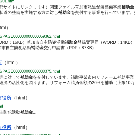
0/01.html
部サイトにリンクします）関連ファイル草加市私道舗装整備事業
補助金
私道の整備を実施する方に対し
補助金
を交付する事業を行っています。交
tml）
/100/PAGE000000000000069362.html
ORD：15KB）草加市自主防犯活動
補助金
登録変更届（WORD：14KB）
草加市自主防犯活動
補助金
交付申請書（PDF：87KB）...
所
（html）
/030/PAGE000000000000080375.html
等に対して
補助金
を交付しています。補助事業市内リフォーム補助事業市
経済の活性化を図ります。リフォーム請負金額の20%を補助（上限10万円
市役所
（html）
ml
主防犯活動
補助金
...
市役所
（html）