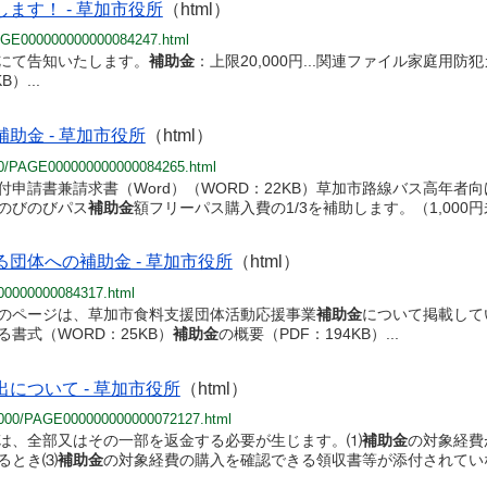
ます！ - 草加市役所
（html）
/PAGE000000000000084247.html
ジにて告知いたします。
補助金
：上限20,000円...関連ファイル家庭用防
）...
助金 - 草加市役所
（html）
/020/PAGE000000000000084265.html
付申請書兼請求書（Word）（WORD：22KB）草加市路線バス高年者
のびのびパス
補助金
額フリーパス購入費の1/3を補助します。（1,000円
団体への補助金 - 草加市役所
（html）
000000000084317.html
のページは、草加市食料支援団体活動応援事業
補助金
について掲載して
る書式（WORD：25KB）
補助金
の概要（PDF：194KB）...
について - 草加市役所
（html）
/01000/PAGE000000000000072127.html
は、全部又はその一部を返金する必要が生じます。⑴
補助金
の対象経費
るとき⑶
補助金
の対象経費の購入を確認できる領収書等が添付されていない