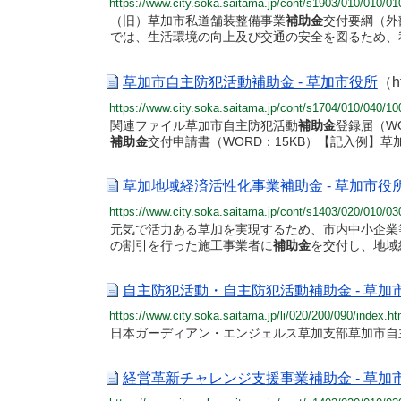
https://www.city.soka.saitama.jp/cont/s1903/010/010/01
（旧）草加市私道舗装整備事業
補助金
交付要綱（外
では、生活環境の向上及び交通の安全を図るため、
草加市自主防犯活動補助金 - 草加市役所
（h
https://www.city.soka.saitama.jp/cont/s1704/010/040
関連ファイル草加市自主防犯活動
補助金
登録届（W
補助金
交付申請書（WORD：15KB）【記入例】
草加地域経済活性化事業補助金 - 草加市役
https://www.city.soka.saitama.jp/cont/s1403/020/010
元気で活力ある草加を実現するため、市内中小企業
の割引を行った施工事業者に
補助金
を交付し、地域
自主防犯活動・自主防犯活動補助金 - 草加
https://www.city.soka.saitama.jp/li/020/200/090/index.ht
日本ガーディアン・エンジェルス草加支部草加市自
経営革新チャレンジ支援事業補助金 - 草加