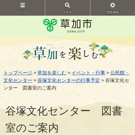
メニュ－
さがす
閲覧補助
トップページ
>
草加を楽しむ
>
イベント・行事
>
公民館・
文化センター
>
谷塚文化センターの行事予定
> 谷塚文化セ
ンター 図書室のご案内
谷塚文化センター 図書
室のご案内