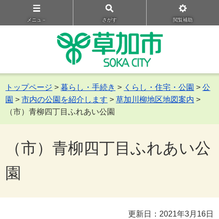
メニュ－
さがす
閲覧補助
トップページ
>
暮らし・手続き
>
くらし・住宅・公園
>
公
園
>
市内の公園を紹介します
>
草加川柳地区地図案内
>
（市）青柳四丁目ふれあい公園
（市）青柳四丁目ふれあい公
園
更新日：2021年3月16日