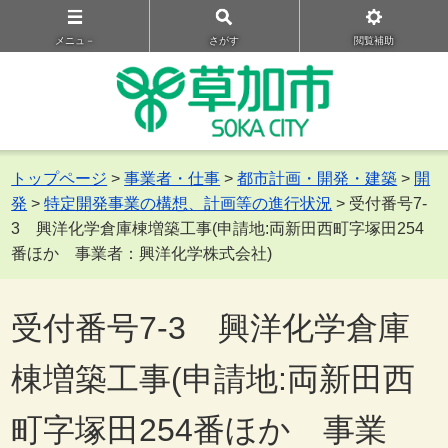
メニュ－
さがす
閲覧補助
トップページ
>
事業者・仕事
>
都市計画・開発・建築
>
開
発
>
特定開発事業の構想、計画等の進行状況
> 受付番号7-
3 興洋化学倉庫棟増築工事(申請地:両新田西町字塚田254
番ほか 事業者：興洋化学株式会社)
受付番号7-3 興洋化学倉庫
棟増築工事(申請地:両新田西
町字塚田254番ほか 事業