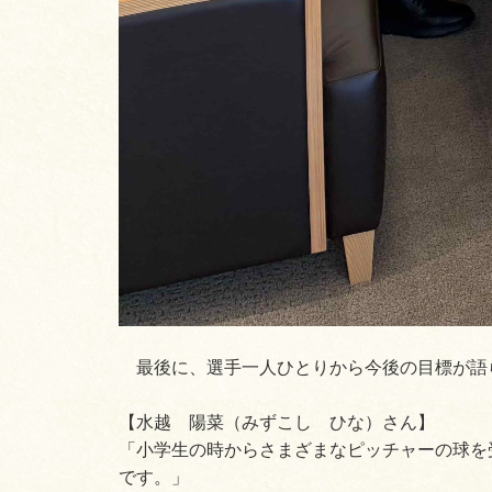
最後に、選手一人ひとりから今後の目標が語
【水越 陽菜（みずこし ひな）さん】
「小学生の時からさまざまなピッチャーの球を
です。」