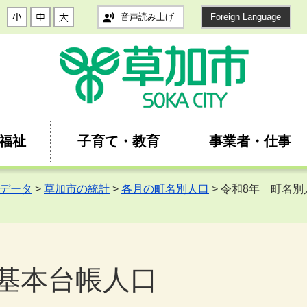
音声読み上げ
Foreign Language
福祉
子育て・教育
事業者・仕事
データ
>
草加市の統計
>
各月の町名別人口
> 令和8年 町名別人
民基本台帳人口