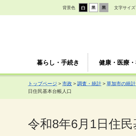
背景色
文字サイズ
暮らし・手続き
健康・医療・
トップページ
>
市政
>
調査・統計
>
草加市の統計
日住民基本台帳人口
令和8年6月1日住