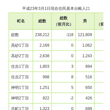
平成23年3月1日現在住民基本台帳人口
総数
男
町名
総数
男
（前月比）
（前月
総数
238,212
-118
121,809
高砂1丁目
2,169
0
1,062
高砂2丁目
2,638
0
1,243
住吉1丁目
1,803
3
894
住吉2丁目
998
8
516
神明1丁目
1,251
5
650
神明2丁目
822
-2
426
吉町1丁目
1,323
0
699