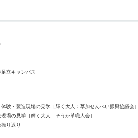
時
学足立キャンパス
き体験・製造現場の見学［輝く大人：草加せんべい振興協議会
造現場の見学［輝く大人：そうか革職人会］
の振り返り