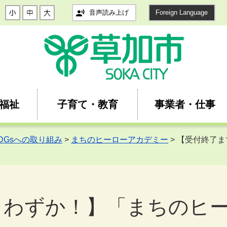
音声読み上げ
Foreign Language
福祉
子育て・教育
事業者・仕事
DGsへの取り組み
>
まちのヒーローアカデミー
> 【受付終了
りわずか！】「まちのヒ