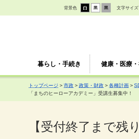
背景色
文字サイズ
暮らし・手続き
健康・医療・
トップページ
>
市政
>
政策・財政
>
各種計画
>
S
「まちのヒーローアカデミー」受講生募集中！
【受付終了まで残