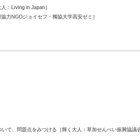
ing in Japan］
協力NGOジョイセフ・獨協大学高安ゼミ］
て、問題点をみつける［輝く大人：草加せんべい振興協議会・そうか革